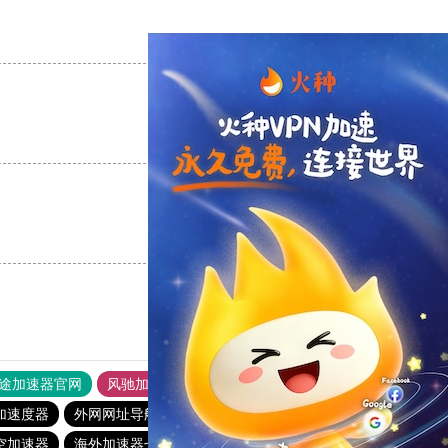
支持
[0]
反对
[0]
支持
[0]
反对
[0]
支持
[0]
反对
[0]
途加速器官网
风驰加速器
旋风加速器
加速度器
外网网址导航
软件中心
雷霆加速
狂飙加速器
空加速器
海外加速器七天试用
酷通加速器