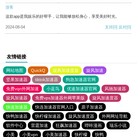
游客
这款app是我娱乐的好帮手，让我能够放松身心，享受美好时光。
2024-08-04
支持
[0]
反对
[0]
友情链接
网站地图
QuickQ
旋风加速度器
旋风加速
坚果加速器
tiktok加速器
狗急加速器官网
免费vqn外网加速
小蓝鸟
优途加速器官网
风驰加速器
旋风加速器
免费vps加速器外网苹果版
旋风加速度器
快连加速器
快连加速器官网入口
原子加速器
快鸭加速器
快柠檬加速器
旋风加速度器
外网网址导航
软件中心
雷霆加速
狂飙加速器
哔咔漫画
瑞乐小说
小美
小美vpn
小美加速器
快柠檬
快鸭