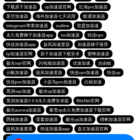
下载原子加速器
vp加速器官网
红海pro加速器
星空加速器
海外加速器七天试用
酷通加速器
telegeram苹果加速器
outline
雷霆加器速
永久免费梯子加速器app
ios加速器
快连npv
快连加速器app
旋风加速度器
加速器梯子推荐
tyl加速器官网
原子加速器下载安卓
蜜蜂加速器
极光vqn官网
闪电猫加速器
优途加速
自由鲸
云帆加速器
旋风加速度器
快连vρn加速器
快连vp
快连pvn加速器
小蓝鸟pvn加速器
白鲸加速
黑洞vqn加速
极光vp加速器
黑洞加速器3.0.6永久免费安卓版
BitzNet官网
极光aurora加速器
暴雪vp永久免费加速器下载官网
西柚加速器
雷轰加速器
极光vp加速器
猎豹加速器官网
旋风加速度器
快连加速器app
盘古加速器官网
雷霆加器速
西柚加速器
outline
飞机加速器