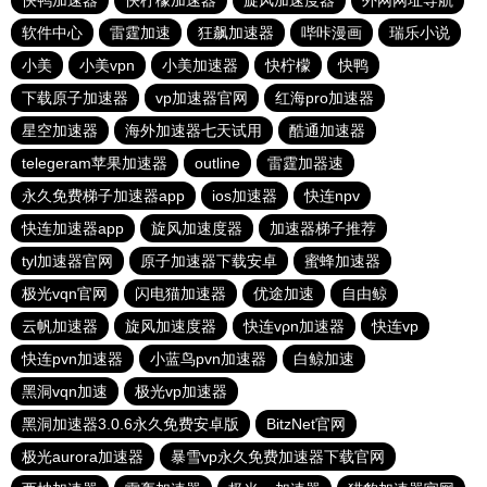
快鸭加速器
快柠檬加速器
旋风加速度器
外网网址导航
软件中心
雷霆加速
狂飙加速器
哔咔漫画
瑞乐小说
小美
小美vpn
小美加速器
快柠檬
快鸭
下载原子加速器
vp加速器官网
红海pro加速器
星空加速器
海外加速器七天试用
酷通加速器
telegeram苹果加速器
outline
雷霆加器速
永久免费梯子加速器app
ios加速器
快连npv
快连加速器app
旋风加速度器
加速器梯子推荐
tyl加速器官网
原子加速器下载安卓
蜜蜂加速器
极光vqn官网
闪电猫加速器
优途加速
自由鲸
云帆加速器
旋风加速度器
快连vρn加速器
快连vp
快连pvn加速器
小蓝鸟pvn加速器
白鲸加速
黑洞vqn加速
极光vp加速器
黑洞加速器3.0.6永久免费安卓版
BitzNet官网
极光aurora加速器
暴雪vp永久免费加速器下载官网