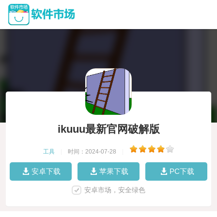
ikuuu最新官网破解版
工具
|
时间：2024-07-28
|
安卓下载
苹果下载
PC下载
安卓市场，安全绿色