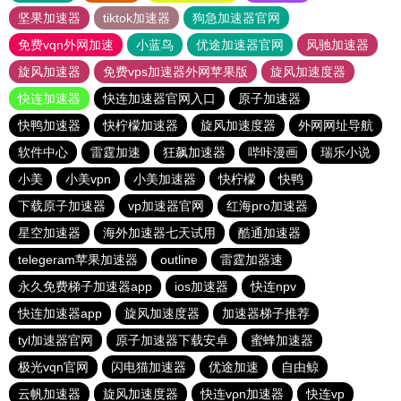
坚果加速器
tiktok加速器
狗急加速器官网
免费vqn外网加速
小蓝鸟
优途加速器官网
风驰加速器
旋风加速器
免费vps加速器外网苹果版
旋风加速度器
快连加速器
快连加速器官网入口
原子加速器
快鸭加速器
快柠檬加速器
旋风加速度器
外网网址导航
软件中心
雷霆加速
狂飙加速器
哔咔漫画
瑞乐小说
小美
小美vpn
小美加速器
快柠檬
快鸭
下载原子加速器
vp加速器官网
红海pro加速器
星空加速器
海外加速器七天试用
酷通加速器
telegeram苹果加速器
outline
雷霆加器速
永久免费梯子加速器app
ios加速器
快连npv
快连加速器app
旋风加速度器
加速器梯子推荐
tyl加速器官网
原子加速器下载安卓
蜜蜂加速器
极光vqn官网
闪电猫加速器
优途加速
自由鲸
云帆加速器
旋风加速度器
快连vρn加速器
快连vp