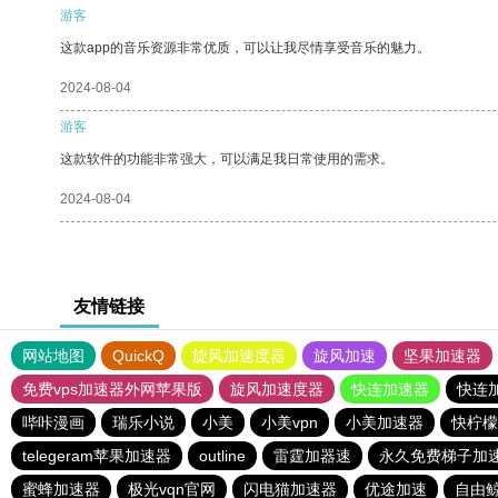
游客
这款app的音乐资源非常优质，可以让我尽情享受音乐的魅力。
2024-08-04
游客
这款软件的功能非常强大，可以满足我日常使用的需求。
2024-08-04
友情链接
网站地图
QuickQ
旋风加速度器
旋风加速
坚果加速器
免费vps加速器外网苹果版
旋风加速度器
快连加速器
快连
哔咔漫画
瑞乐小说
小美
小美vpn
小美加速器
快柠檬
telegeram苹果加速器
outline
雷霆加器速
永久免费梯子加速
蜜蜂加速器
极光vqn官网
闪电猫加速器
优途加速
自由