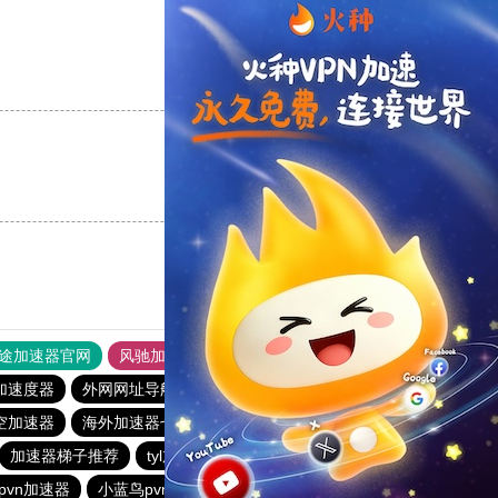
支持
[0]
反对
[0]
支持
[0]
反对
[0]
途加速器官网
风驰加速器
旋风加速器
加速度器
外网网址导航
软件中心
雷霆加速
狂飙加速器
空加速器
海外加速器七天试用
酷通加速器
加速器梯子推荐
tyl加速器官网
原子加速器下载安卓
pvn加速器
小蓝鸟pvn加速器
白鲸加速
黑洞vqn加速