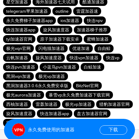
星空加速器
海外加速器七天试用
酷通加速器
telegeram苹果加速器
outline
雷霆加器速
永久免费梯子加速器app
ios加速器
快连npv
快连加速器app
旋风加速度器
加速器梯子推荐
tyl加速器官网
原子加速器下载安卓
蜜蜂加速器
极光vqn官网
闪电猫加速器
优途加速
自由鲸
云帆加速器
旋风加速度器
快连vρn加速器
快连vp
快连pvn加速器
小蓝鸟pvn加速器
白鲸加速
黑洞vqn加速
极光vp加速器
黑洞加速器3.0.6永久免费安卓版
BitzNet官网
极光aurora加速器
暴雪vp永久免费加速器下载官网
西柚加速器
雷轰加速器
极光vp加速器
猎豹加速器官网
旋风加速度器
快连加速器app
盘古加速器官网
雷霆加器速
西柚加速器
outline
飞机加速器
永久免费使用的加速器
下载