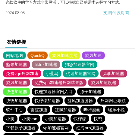
这款软件的学习方式非常灵活，可以根据自己的需求选择学习方式。
2024-08-05
支持
[0]
反对
[0]
友情链接
网站地图
QuickQ
旋风加速度器
旋风加速
坚果加速器
tiktok加速器
狗急加速器官网
免费vqn外网加速
小蓝鸟
优途加速器官网
风驰加速器
旋风加速器
免费vps加速器外网苹果版
旋风加速度器
快连加速器
快连加速器官网入口
原子加速器
快鸭加速器
快柠檬加速器
旋风加速度器
外网网址导航
软件中心
雷霆加速
狂飙加速器
哔咔漫画
瑞乐小说
小美
小美vpn
小美加速器
快柠檬
快鸭
下载原子加速器
vp加速器官网
红海pro加速器