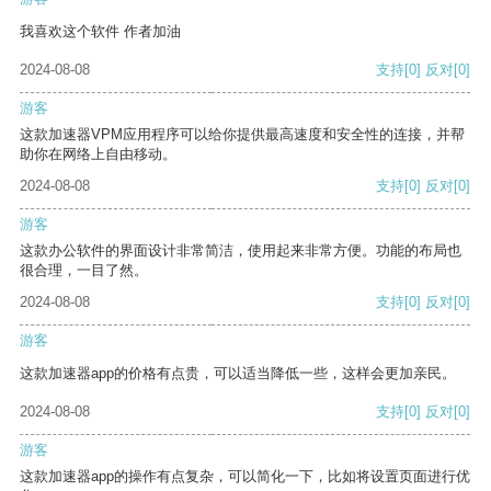
我喜欢这个软件 作者加油
2024-08-08
支持
[0]
反对
[0]
游客
这款加速器VPM应用程序可以给你提供最高速度和安全性的连接，并帮
助你在网络上自由移动。
2024-08-08
支持
[0]
反对
[0]
游客
这款办公软件的界面设计非常简洁，使用起来非常方便。功能的布局也
很合理，一目了然。
2024-08-08
支持
[0]
反对
[0]
游客
这款加速器app的价格有点贵，可以适当降低一些，这样会更加亲民。
2024-08-08
支持
[0]
反对
[0]
游客
这款加速器app的操作有点复杂，可以简化一下，比如将设置页面进行优