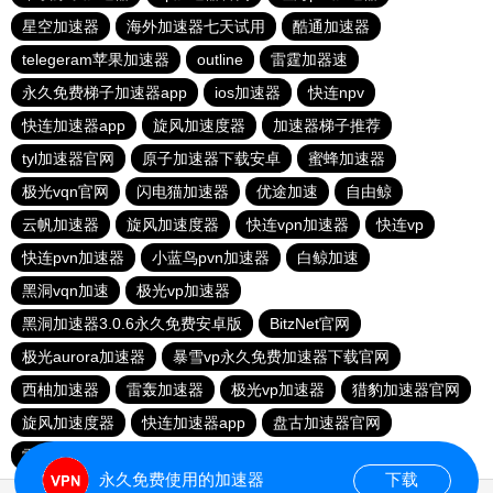
星空加速器
海外加速器七天试用
酷通加速器
telegeram苹果加速器
outline
雷霆加器速
永久免费梯子加速器app
ios加速器
快连npv
快连加速器app
旋风加速度器
加速器梯子推荐
tyl加速器官网
原子加速器下载安卓
蜜蜂加速器
极光vqn官网
闪电猫加速器
优途加速
自由鲸
云帆加速器
旋风加速度器
快连vρn加速器
快连vp
快连pvn加速器
小蓝鸟pvn加速器
白鲸加速
黑洞vqn加速
极光vp加速器
黑洞加速器3.0.6永久免费安卓版
BitzNet官网
极光aurora加速器
暴雪vp永久免费加速器下载官网
西柚加速器
雷轰加速器
极光vp加速器
猎豹加速器官网
旋风加速度器
快连加速器app
盘古加速器官网
雷霆加器速
西柚加速器
outline
飞机加速器
永久免费使用的加速器
下载