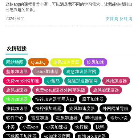
这款app的课程非常丰富，可以满足我不同的学习需求，让我能够找到自
己感兴趣的知识。
2024-08-11
支持
[0]
反对
[0]
友情链接
网站地图
QuickQ
旋风加速度器
旋风加速
坚果加速器
tiktok加速器
狗急加速器官网
免费vqn外网加速
小蓝鸟
优途加速器官网
风驰加速器
旋风加速器
免费vps加速器外网苹果版
旋风加速度器
快连加速器
快连加速器官网入口
原子加速器
快鸭加速器
快柠檬加速器
旋风加速度器
外网网址导航
软件中心
雷霆加速
狂飙加速器
哔咔漫画
瑞乐小说
小美
小美vpn
小美加速器
快柠檬
快鸭
下载原子加速器
vp加速器官网
红海pro加速器