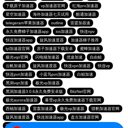
下载原子加速器
vp加速器官网
红海pro加速器
星空加速器
海外加速器七天试用
酷通加速器
telegeram苹果加速器
outline
雷霆加器速
永久免费梯子加速器app
ios加速器
快连npv
快连加速器app
旋风加速度器
加速器梯子推荐
tyl加速器官网
原子加速器下载安卓
蜜蜂加速器
极光vqn官网
闪电猫加速器
优途加速
自由鲸
云帆加速器
旋风加速度器
快连vρn加速器
快连vp
快连pvn加速器
小蓝鸟pvn加速器
白鲸加速
黑洞vqn加速
极光vp加速器
黑洞加速器3.0.6永久免费安卓版
BitzNet官网
极光aurora加速器
暴雪vp永久免费加速器下载官网
西柚加速器
雷轰加速器
极光vp加速器
猎豹加速器官网
旋风加速度器
快连加速器app
盘古加速器官网
雷霆加器速
西柚加速器
outline
飞机加速器