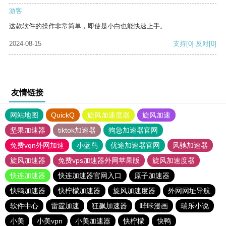
游客
这款软件的操作非常简单，即使是小白也能快速上手。
2024-08-15
支持
[0]
反对
[0]
友情链接
网站地图
QuickQ
旋风加速度器
旋风加速
坚果加速器
tiktok加速器
狗急加速器官网
免费vqn外网加速
小蓝鸟
优途加速器官网
风驰加速器
旋风加速器
免费vps加速器外网苹果版
旋风加速度器
快连加速器
快连加速器官网入口
原子加速器
快鸭加速器
快柠檬加速器
旋风加速度器
外网网址导航
软件中心
雷霆加速
狂飙加速器
哔咔漫画
瑞乐小说
小美
小美vpn
小美加速器
快柠檬
快鸭