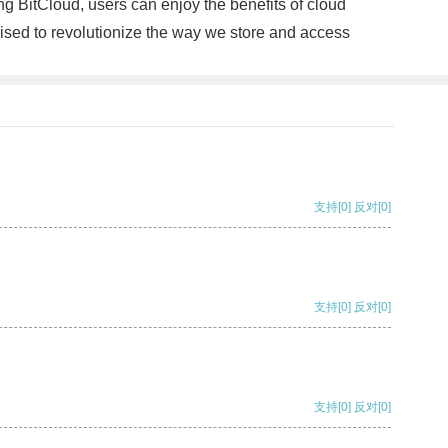
ing BitCloud, users can enjoy the benefits of cloud
poised to revolutionize the way we store and access
支持
[0]
反对
[0]
支持
[0]
反对
[0]
支持
[0]
反对
[0]