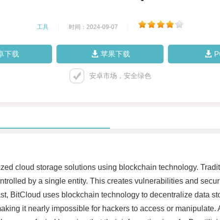
工具
|
时间：2024-09-07
|
卓下载
苹果下载
安卓市场，安全绿色
alized cloud storage solutions using blockchain technology. Tradi
rolled by a single entity. This creates vulnerabilities and secur
ast, BitCloud uses blockchain technology to decentralize data st
aking it nearly impossible for hackers to access or manipulate. 