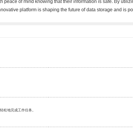
h peace of mind knowing that their information is safe. By utiliz
nnovative platform is shaping the future of data storage and is 
更轻松地完成工作任务。