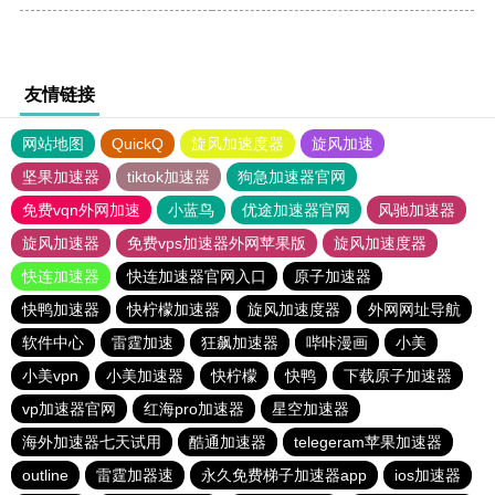
友情链接
网站地图
QuickQ
旋风加速度器
旋风加速
坚果加速器
tiktok加速器
狗急加速器官网
免费vqn外网加速
小蓝鸟
优途加速器官网
风驰加速器
旋风加速器
免费vps加速器外网苹果版
旋风加速度器
快连加速器
快连加速器官网入口
原子加速器
快鸭加速器
快柠檬加速器
旋风加速度器
外网网址导航
软件中心
雷霆加速
狂飙加速器
哔咔漫画
小美
小美vpn
小美加速器
快柠檬
快鸭
下载原子加速器
vp加速器官网
红海pro加速器
星空加速器
海外加速器七天试用
酷通加速器
telegeram苹果加速器
outline
雷霆加器速
永久免费梯子加速器app
ios加速器