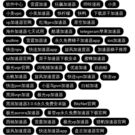
软件中心
雷霆加速
狂飙加速器
哔咔漫画
小美
小美vpn
小美加速器
快柠檬
快鸭
下载原子加速器
vp加速器官网
红海pro加速器
星空加速器
海外加速器七天试用
酷通加速器
telegeram苹果加速器
outline
雷霆加器速
永久免费梯子加速器app
ios加速器
快连npv
快连加速器app
旋风加速度器
加速器梯子推荐
tyl加速器官网
原子加速器下载安卓
蜜蜂加速器
极光vqn官网
闪电猫加速器
优途加速
自由鲸
云帆加速器
旋风加速度器
快连vρn加速器
快连vp
快连pvn加速器
小蓝鸟pvn加速器
白鲸加速
黑洞vqn加速
极光vp加速器
黑洞加速器3.0.6永久免费安卓版
BitzNet官网
极光aurora加速器
暴雪vp永久免费加速器下载官网
西柚加速器
雷轰加速器
极光vp加速器
猎豹加速器官网
旋风加速度器
快连加速器app
盘古加速器官网